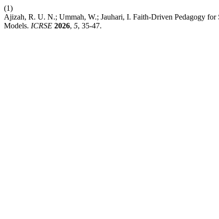
(1)
Ajizah, R. U. N.; Ummah, W.; Jauhari, I. Faith-Driven Pedagogy for S
Models.
ICRSE
2026
,
5
, 35-47.