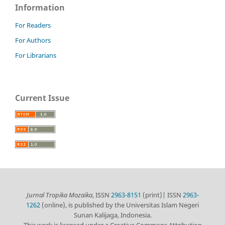
Information
For Readers
For Authors
For Librarians
Current Issue
Jurnal Tropika Mozaika
, ISSN
2963-8151
(print)| ISSN
2963-
1262
(online), is published by the Universitas Islam Negeri
Sunan Kalijaga, Indonesia.
This work is licensed under a Creative Commons Attribution