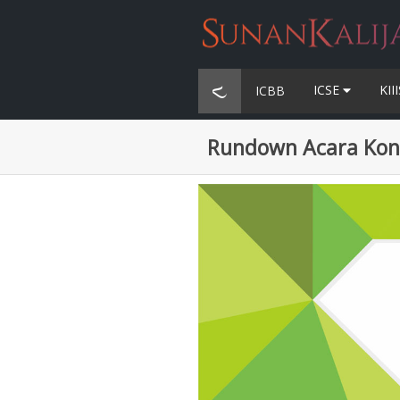
ICSE
KII
ICBB
Rundown Acara Konfe