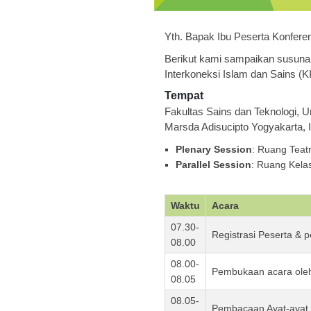
Yth. Bapak Ibu Peserta Konferens
Berikut kami sampaikan susunan
Interkoneksi Islam dan Sains (K
Tempat
Fakultas Sains dan Teknologi, U
Marsda Adisucipto Yogyakarta, 
Plenary Session
: Ruang Teatr
Parallel Session
: Ruang Kela
Waktu
Acara
07.30-
Registrasi Peserta & 
08.00
08.00-
Pembukaan acara ole
08.05
08.05-
Pembacaan Ayat-ayat 